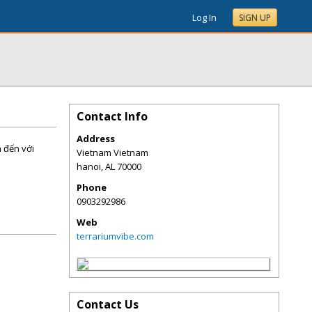
Log In
SIGN UP
Contact Info
Address
 đến với
Vietnam Vietnam
hanoi
,
AL
70000
Phone
0903292986
Web
terrariumvibe.com
Contact Us