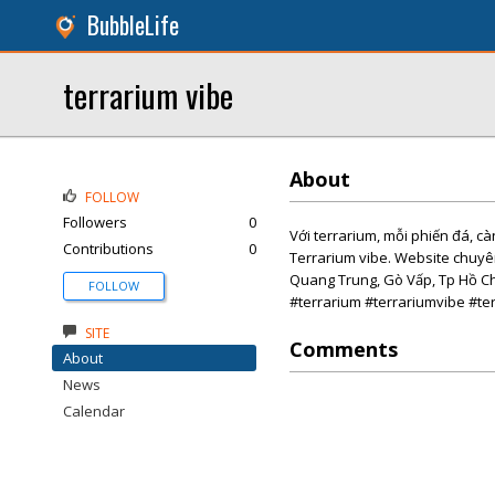
BubbleLife
terrarium vibe
About
FOLLOW
Followers
0
Với terrarium, mỗi phiến đá, c
Contributions
0
Terrarium vibe. Website chuyê
Quang Trung, Gò Vấp, Tp Hồ C
FOLLOW
#terrarium #terrariumvibe #te
SITE
Comments
About
News
Calendar