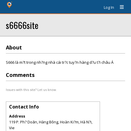
Log In
s6666site
About
S666 là m?t trong nh?ng nhà cái tr?c tuy?n hàng d?u t?i châu Á
Comments
Issues with this site? Let us know.
Contact Info
Address
119 P. Ph? Doãn, Hàng Bông, Hoàn Ki?m, Hà N?i,
Vie