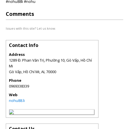
#nohu88li #nohu
Comments
Issues with this site? Let us know.
Contact Info
Address
1289 Đ. Phan Văn Trị, Phường 10, Gò Vấp, Hồ Chí
Mi
Gò Vấp, Hồ Chí Mi
,
AL
70000
Phone
0969338339
Web
nohu88.li
Contact Us