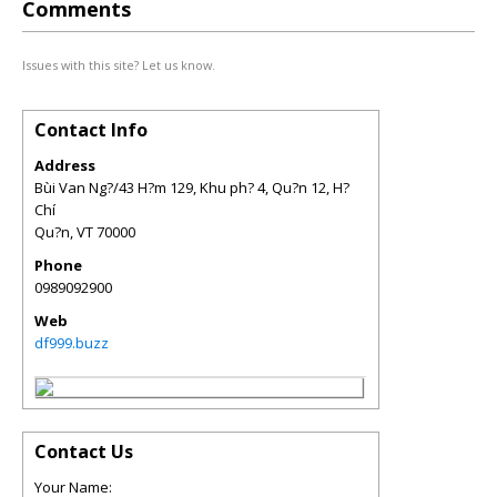
Comments
Issues with this site? Let us know.
Contact Info
Address
Bùi Van Ng?/43 H?m 129, Khu ph? 4, Qu?n 12, H?
Chí
Qu?n
,
VT
70000
Phone
0989092900
Web
df999.buzz
Contact Us
Your Name: