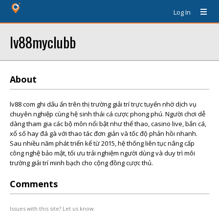
Log In
lv88myclubb
About
lv88 com ghi dấu ấn trên thị trường giải trí trực tuyến nhờ dịch vụ
chuyên nghiệp cùng hệ sinh thái cá cược phong phú. Người chơi dễ
dàng tham gia các bộ môn nổi bật như thể thao, casino live, bắn cá,
xổ số hay đá gà với thao tác đơn giản và tốc độ phản hồi nhanh.
Sau nhiều năm phát triển kể từ 2015, hệ thống liên tục nâng cấp
công nghệ bảo mật, tối ưu trải nghiệm người dùng và duy trì môi
trường giải trí minh bạch cho cộng đồng cược thủ.
Comments
Issues with this site? Let us know.