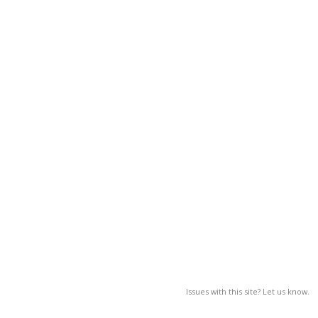
Issues with this site? Let us know.