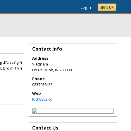
Log In
SIGN UP
Contact Info
Address
g d?ch v? gi?i
Viettnam
, b?o m?t v?i
Ho Chi Minh
,
IN
700000
Phone
0837036455
Web
luck8882.co
Contact Us