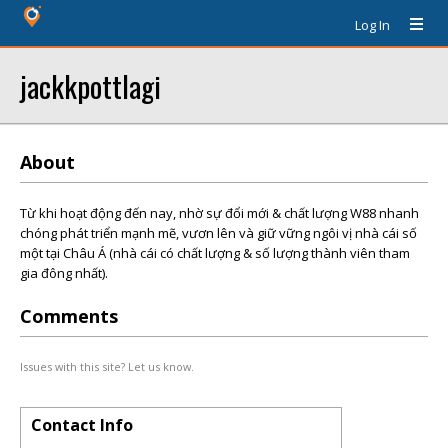
Log In
jackkpottlagi
About
Từ khi hoạt động đến nay, nhờ sự đổi mới & chất lượng W88 nhanh
chóng phát triển mạnh mẽ, vươn lên và giữ vững ngôi vị nhà cái số
một tại Châu Á (nhà cái có chất lượng & số lượng thành viên tham
gia đông nhất).
Comments
Issues with this site? Let us know.
Contact Info