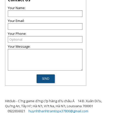
Your Name:
Your Email:
Your Phone:
Your Message:
Hitclub - C?ng game d?ng c?p hàng d?u châu Á
14 Ð. Xuân Di?u,
Qu?ng An, Tây H?, Hà N?i, Vi?t Na, Hà N?i, Louisiana 700001
0922656021
huynhthanhtramtopx37800@gmail.com