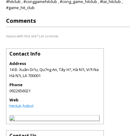
#hitclub , #conggamehitclub , #cong_game_hitclub , #tai_hitclub ,
#game_hit_club
Comments
Issues with this site? Let us know.
Contact Info
Address
14 Ð. Xuân Di?u, Qu?ng An, Tây H?, Hà N?i, Vi?t Na
Hà N?i
,
LA
700001
Phone
0922656021
Web
hitclub.futbol
Contact Us