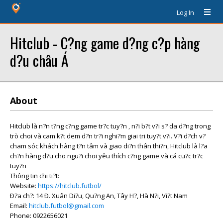
Log In
Hitclub - C?ng game d?ng c?p hàng
d?u châu Á
About
Hitclub là n?n t?ng c?ng game tr?c tuy?n , n?i b?t v?i s? da d?ng trong
trò choi và cam k?t dem d?n tr?i nghi?m giai tri tuy?t v?i. V?i d?ch v?
cham sóc khách hàng t?n tâm và giao di?n thân thi?n, Hitclub là l?a
ch?n hàng d?u cho ngu?i choi yêu thích c?ng game và cá cu?c tr?c
tuy?n
Thông tin chi ti?t:
Website:
https://hitclub.futbol/
Ð?a ch?: 14 Ð. Xuân Di?u, Qu?ng An, Tây H?, Hà N?i, Vi?t Nam
Email:
hitclub.futbol@gmail.com
Phone: 0922656021